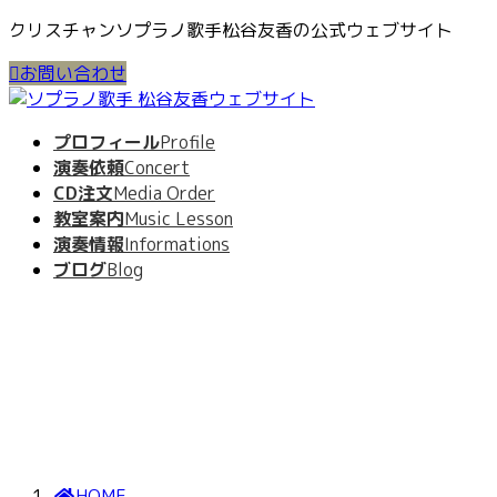
コ
ナ
クリスチャンソプラノ歌手松谷友香の公式ウェブサイト
ン
ビ
お問い合わせ
テ
ゲ
ン
ー
ツ
シ
プロフィール
Profile
へ
ョ
演奏依頼
Concert
ス
ン
CD注文
Media Order
キ
に
教室案内
Music Lesson
ッ
移
演奏情報
Informations
プ
動
ブログ
Blog
最
2025年5月21日
2025年5月21日
終
更
新
日
HOME