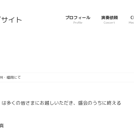
プロフィール
演奏依頼
C
Profile
Concert
Med
最
2024年6月14日
2024年6月14日
終
更
新
日
九州・福岡にて
時
:
】は多くの皆さまにお越しいただき、盛会のうちに終える