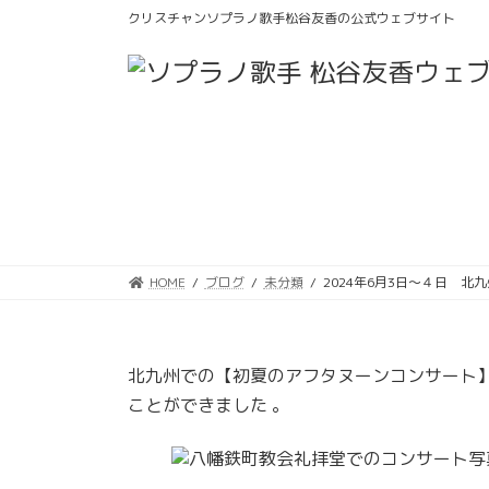
コ
ナ
クリスチャンソプラノ歌手松谷友香の公式ウェブサイト
ン
ビ
テ
ゲ
ン
ー
ツ
シ
へ
ョ
ス
ン
キ
に
ッ
移
プ
動
HOME
ブログ
未分類
2024年6月3日〜４日 北
北九州での【初夏のアフタヌーンコンサート
ことができました 。