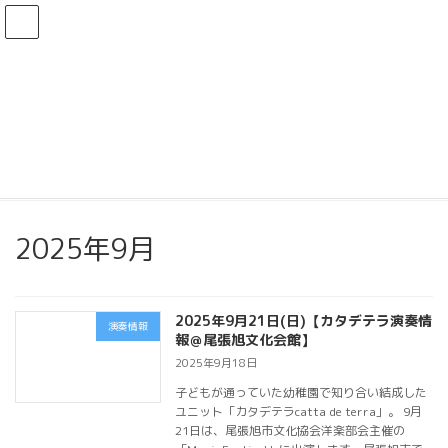
コ
ナ
ン
ビ
テ
ゲ
ン
ー
ツ
シ
へ
ョ
ス
ン
キ
に
ッ
移
HOME
お知らせ
2025年9月
プ
動
2025年9月
2025年9月21日(日)【カタデテラ演奏情
演奏情報
報＠尾張旭文化会館】
2025年9月18日
子どもが通っていた幼稚園で知り合い結成した
ユニット「カタデテラcatta de terra」。 9月
21日は、尾張旭市文化協会洋楽部会主催の