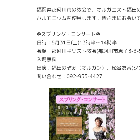
更
福岡県那珂川市の教会で、オルガニスト福田
新
日
ハルモニウムを使用します。皆さまにお会い
時
:
☘️スプリング・コンサート☘️
日時：5月31日(土)13時半〜14時半
会場：那珂川キリスト教会(那珂川市恵子3-3-5
入場無料
出演；福田のぞみ（オルガン）、松谷友香(ソ
問い合わせ：092-953-4427