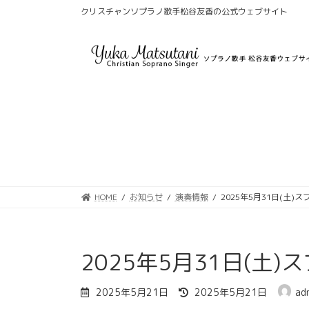
コ
ナ
クリスチャンソプラノ歌手松谷友香の公式ウェブサイト
ン
ビ
テ
ゲ
ン
ー
ツ
シ
へ
ョ
ス
ン
キ
に
ッ
移
プ
動
HOME
お知らせ
演奏情報
2025年5月31日(土
2025年5月31日(土
最
2025年5月21日
2025年5月21日
ad
終