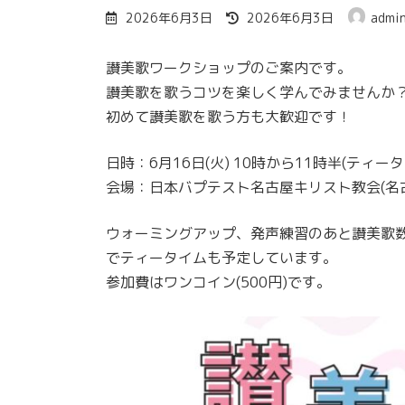
最
2026年6月3日
2026年6月3日
admi
終
更
讃美歌ワークショップのご案内です。
新
日
讃美歌を歌うコツを楽しく学んでみませんか
時
初めて讃美歌を歌う方も大歓迎です！
:
日時：6月16日(火) 10時から11時半(ティー
会場：日本バプテスト名古屋キリスト教会(名古屋
ウォーミングアップ、発声練習のあと讃美歌
でティータイムも予定しています。
参加費はワンコイン(500円)です。