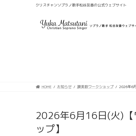
コ
ナ
クリスチャンソプラノ歌手松谷友香の公式ウェブサイト
ン
ビ
テ
ゲ
ン
ー
ツ
シ
へ
ョ
ス
ン
キ
に
ッ
移
プ
動
HOME
お知らせ
讃美歌ワークショップ
2026年
2026年6月16日(火
ップ】